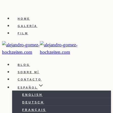
Saltar
al
HOME
contenido
GALERÍA
FILM
BLOG
SOBRE MÍ
CONTACTO
ESPAÑOL
ENGLISH
DEUTSCH
FRANÇAIS